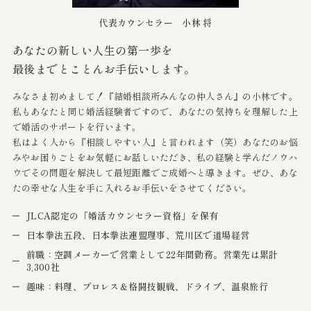
代表カウンセラー 小林 将
あなたの新しい人生の第一歩を
最後までとことんお手伝いします。
みなさま初めまして！『結婚相談所みんなの仲人さん』の小林です。
私もあなたと同じ婚活経験者ですので、あなたの気持ちを理解した上
で婚活のサポートを行います。
私はよく人から『相談しやすい人』と言われます（笑）あなたのお悩
みやお困りごとをお気軽にお話しいただき、私の経験と学んだノウハ
ウでその問題を解決して最短距離でご成婚へと導きます。ぜひ、あな
たの幸せな人生を手に入れるお手伝いをさせてください。
JLCA認定の「婚活カウンセラー資格」を保有
日本拳法五段、日本拳法連盟理事、荒川区で道場経営
前職：空調メーカーで営業として22年間勤務。営業先は累計
3,300社
趣味：料理、プロレス＆格闘技観戦、ドライブ、温泉旅行